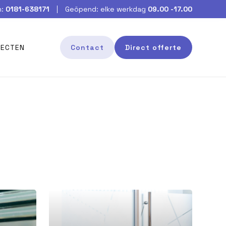
:
0181-638171
Geöpend: elke werkdag
09.00 -17.00
JECTEN
Contact
Direct offerte