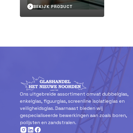
BEKIJK PRODUCT
Ons uitgebreide assortiment omvat dubbelglas,
enkelglas, figuurglas, screenline isolatieglas en
veiligheidsglas. Daarnaast bieden wij
gespecialiseerde bewerkingen aan zoals boren,
polijsten en zandstralen.