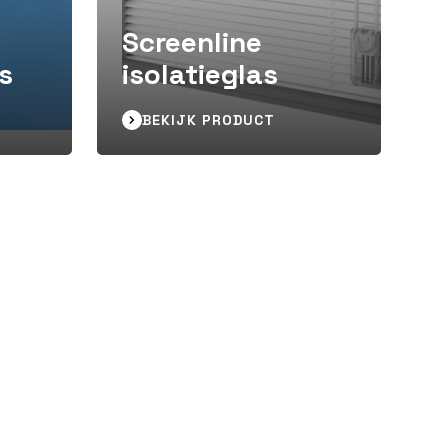
Screenline
as
isolatieglas
BEKIJK PRODUCT