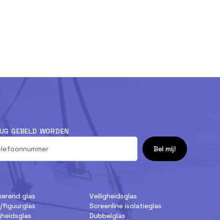
UG GEBELD WORDEN
erend glas
Veiligheidsglas
l/figuurglas
Screenline isolatieglas
gheidsglas
Dubbelglas