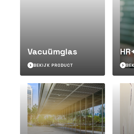
Vacuümglas
HR+
BEKIJK PRODUCT
BE