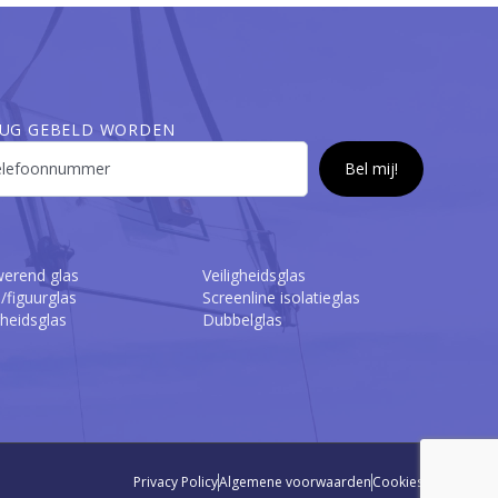
UG GEBELD WORDEN
erend glas
Veiligheidsglas
/figuurglas
Screenline isolatieglas
gheidsglas
Dubbelglas
Privacy Policy
Algemene voorwaarden
Cookies