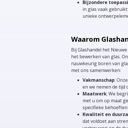
Bijzondere toepass
in glas vaak gebruikt
unieke ontwerpelem
Waarom Glashan
Bij Glashandel het Nieuwe
het bewerken van glas. On
nauwkeurig boren van glas
met ons samenwerken:
Vakmanschap
: Onze
en we nemen de tijd o
Maatwerk
: We begr
met u om op maat ge
specifieke behoeften
Kwaliteit en duurz
dat voldoet aan stren
vertrouwen op de du