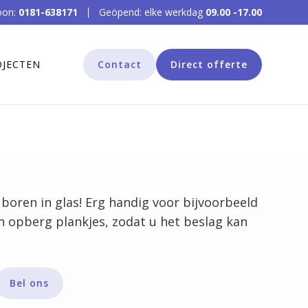
oon:
0181-638171
Geöpend: elke werkdag
09.00 -17.00
OJECTEN
Contact
Direct offerte
 boren in glas! Erg handig voor bijvoorbeeld
n opberg plankjes, zodat u het beslag kan
Bel ons