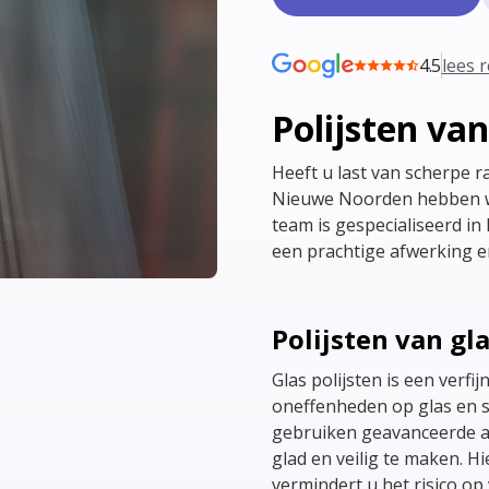
4.5
lees 
Polijsten van
Heeft u last van scherpe r
Nieuwe Noorden hebben we
team is gespecialiseerd in 
een prachtige afwerking en
Polijsten van gla
Glas polijsten is een verf
oneffenheden op glas en 
gebruiken geavanceerde a
glad en veilig te maken. H
vermindert u het risico o