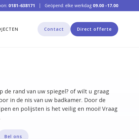
oon:
0181-638171
Geöpend: elke werkdag
09.00 -17.00
OJECTEN
Contact
Direct offerte
 de rand van uw spiegel? of wilt u graag
oor in de nis van uw badkamer. Door de
jpen en polijsten is het veilig en mooi! Vraag
.
Bel ons