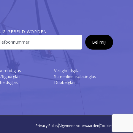
UG GEBELD WORDEN
erend glas
Veiligheidsglas
/figuurglas
Screenline isolatieglas
gheidsglas
Dubbelglas
Privacy Policy
Algemene voorwaarden
Cookies