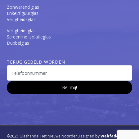
Zonwerend glas
Enkel/figuurglas
Veiligheidsglas
Veiligheidsglas
Screenline isolatieglas
Dubbelglas
TERUG GEBELD WORDEN
©2025 Glashandel Het Nieuwe Noorden
Designed by
Webfade